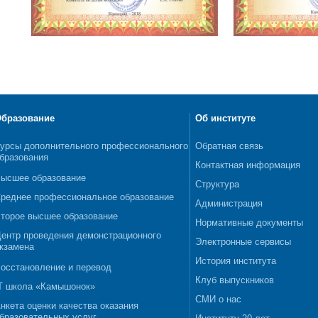
бразование
Об институте
урсы дополнительного профессионального
Обратная связь
бразования
Контактная информация
ысшее образование
Структура
реднее профессиональное образование
Администрация
торое высшее образование
Нормативные документы
ентр проведения демонстрационного
Электронные сервисы
кзамена
История института
осстановление и перевод
Клуб выпускников
T школа «Камышонок»
СМИ о нас
нкета оценки качества оказания
бразовательных услуг