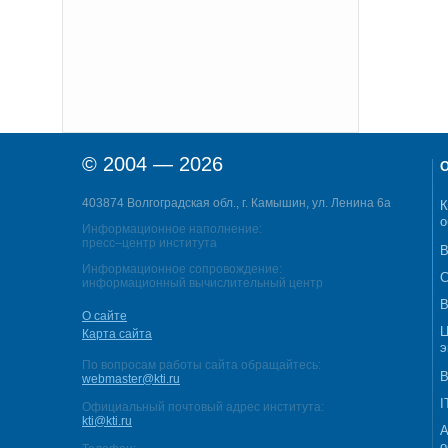
© 2004 — 2026
О
403874 Волгоградская обл., г. Камышин, ул. Ленина 6а
К
о
Информационное наполнение:
пресс–центр института
В
Информационное сопровождение:
С
информационный вычислительный центр
В
О сайте
Ц
Карта сайта
э
По вопросам работы сайта обращайтесь:
В
webmaster@kti.ru
I
Официальный почтовый адрес института:
kti@kti.ru
А
о