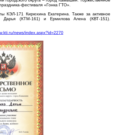
 праздника-фестиваля «Гонка ГТО».
пы КЭЛ-171 Кирюхина Екатерина. Также за активное
о Дарья (КТМ-161) и Ермилова Алена (КВТ-151).
ww.kti.ru/news/index.aspx?id=2270