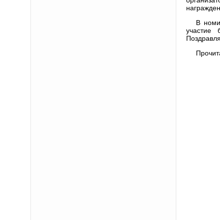
награжден
В номи
участие 
Поздравл
Прочит