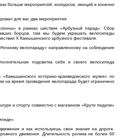
 раза больше мероприятий, конкурсов, эмоций и конечно
ировал для вас два мероприятия:
олонны» в рамках шествия «Арбузный парад». Сбор
павших борцов, там мы будем украшать велосипеды
шествие X Камышинского арбузного фестиваля.
 «Ночному велопараду» направленному на соблюдение
полнительная подсветка себя и своего велосипеда
 «Камышинского историко-краеведческого музея» по
рым на время проведения велопарада будет ограничено
ьтуре и спорту совместно с магазином «Крути педали»
ипеде».
вижения и как используешь свои знания на дороге.
рожного движения. Длительность ролика не более 60