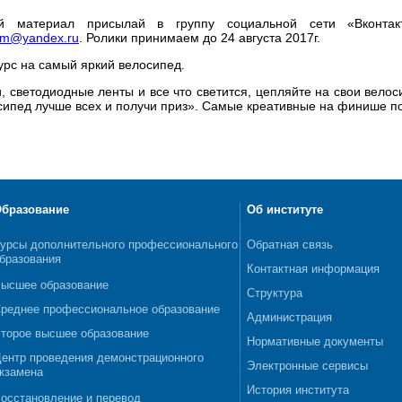
ый материал присылай в группу социальной сети «Вконта
am@yandex.ru
. Ролики принимаем до 24 августа 2017г.
курс на самый яркий велосипед.
, светодиодные ленты и все что светится, цепляйте на свои велос
сипед лучше всех и получи приз». Самые креативные на финише по
бразование
Об институте
урсы дополнительного профессионального
Обратная связь
бразования
Контактная информация
ысшее образование
Структура
реднее профессиональное образование
Администрация
торое высшее образование
Нормативные документы
ентр проведения демонстрационного
Электронные сервисы
кзамена
История института
осстановление и перевод