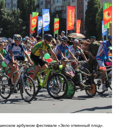
ышинском арбузном фестивале «Зело отменный плод».