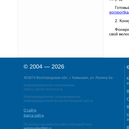
Готов
gorsportk
2. Кон
Фонари
свой вело
© 2004 — 2026
О
403874 Волгоградская обл., г. Камышин, ул. Ленина 6а
К
о
Информационное наполнение:
пресс–центр института
В
Информационное сопровождение:
С
информационный вычислительный центр
В
О сайте
Ц
Карта сайта
э
По вопросам работы сайта обращайтесь:
В
webmaster@kti.ru