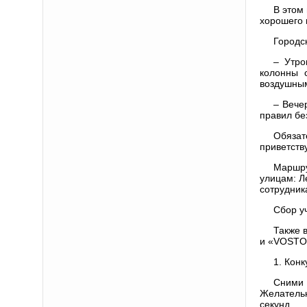
В этом
хорошего 
Городс
– Утро
колонны 
воздушным
– Вече
правил бе
Обязат
приветству
Маршру
улицам: Л
сотрудник
Сбор уч
Также 
и «VOSTOR
1. Кон
Сними 
Желательн
секунд.