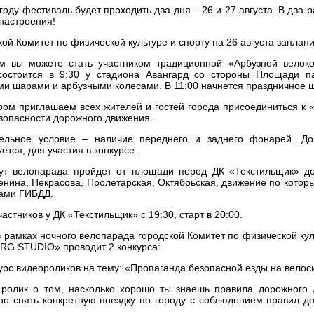
 году фестиваль будет проходить два дня – 26 и 27 августа. В два
настроения!
кой Комитет по физической культуре и спорту на 26 августа заплан
м вы можете стать участником традиционной «Арбузной велок
состоится в 9:30 у стадиона Авангард со стороны Площади 
и шарами и арбузными колесами. В 11:00 начнется праздничное 
ром приглашаем всех жителей и гостей города присоединиться к
зопасности дорожного движения.
ельное условие – наличие переднего и заднего фонарей. До
ется, для участия в конкурсе.
т велопарада пройдет от площади перед ДК «Текстильщик» до
енина, Некрасова, Пролетарская, Октябрьская, движение по кото
ами ГИБДД.
астников у ДК «Текстильщик» с 19:30, старт в 20:00.
в рамках ночного велопарада городской Комитет по физической кул
G STUDIO» проводит 2 конкурса:
курс видеороликов на тему: «Пропаганда безопасной езды на велос
ролик о том, насколько хорошо ты знаешь правила дорожного д
о снять конкретную поездку по городу с соблюдением правил до