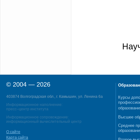
Науч
© 2004 — 2026
Образован
403874 Волгоградская обл., г. Камышин, ул. Ленина 6а
Курсы допо
профессио
Информационное наполнение:
образовани
пресс–центр института
Высшее об
Информационное сопровождение:
информационный вычислительный центр
Среднее п
образовани
О сайте
Карта сайта
Второе выс