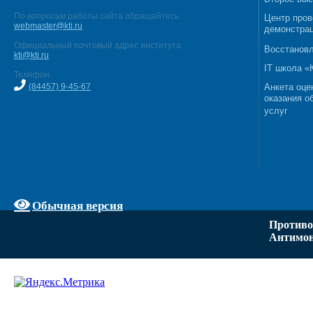
По вопросам работы сайта обращайтесь:
Центр пров
webmaster@kti.ru
демонстрац
Официальный почтовый адрес института:
Восстановл
kti@kti.ru
IT школа 
Телефон:
(84457) 9-45-67
Анкета оце
оказания о
услуг
Обычная версия
Противо
Антимон
Задать вопрос