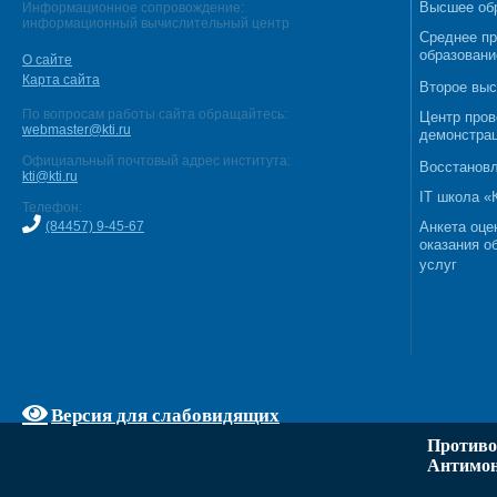
Высшее об
Информационное сопровождение:
информационный вычислительный центр
Среднее п
образовани
О сайте
Карта сайта
Второе выс
По вопросам работы сайта обращайтесь:
Центр пров
webmaster@kti.ru
демонстрац
Официальный почтовый адрес института:
Восстановл
kti@kti.ru
IT школа 
Телефон:
(84457) 9-45-67
Анкета оце
оказания о
услуг
Версия для слабовидящих
Противо
Антимон