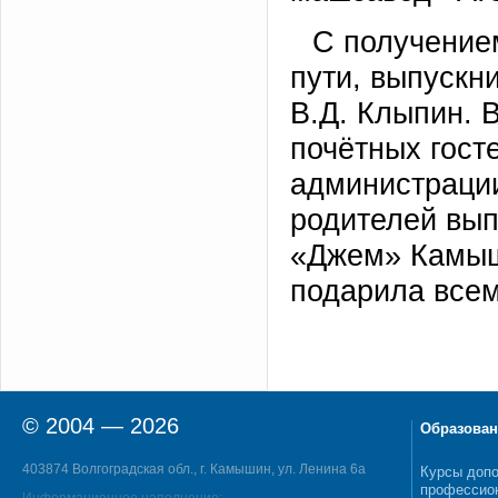
С получение
пути, выпускн
В.Д. Клыпин. В
почётных гост
администрации
родителей вып
«Джем» Камыши
подарила всем
© 2004 — 2026
Образован
403874 Волгоградская обл., г. Камышин, ул. Ленина 6а
Курсы допо
профессио