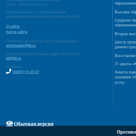
Информационное наполнение:
образовани
пресс–центр института
Высшее об
Информационное сопровождение:
информационный вычислительный центр
Среднее п
образовани
О сайте
Карта сайта
Второе выс
По вопросам работы сайта обращайтесь:
Центр пров
webmaster@kti.ru
демонстрац
Официальный почтовый адрес института:
Восстановл
kti@kti.ru
IT школа 
Телефон:
(84457) 9-45-67
Анкета оце
оказания о
услуг
Обычная версия
Противо