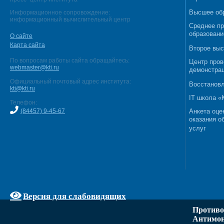
Высшее об
Информационное сопровождение:
информационный вычислительный центр
Среднее п
образовани
О сайте
Карта сайта
Второе выс
По вопросам работы сайта обращайтесь:
Центр пров
webmaster@kti.ru
демонстрац
Официальный почтовый адрес института:
Восстановл
kti@kti.ru
IT школа 
Телефон:
(84457) 9-45-67
Анкета оце
оказания о
услуг
Версия для слабовидящих
Противо
Антимон