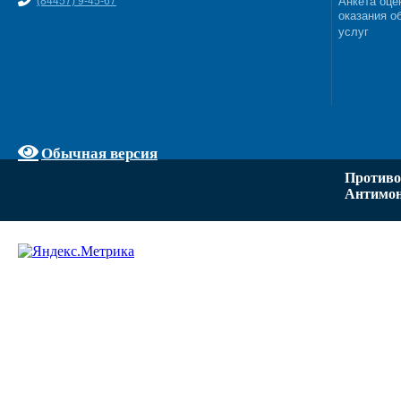
(84457) 9-45-67
Анкета оце
оказания о
услуг
Обычная версия
Противо
Антимон