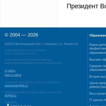
Президент В
© 2004 — 2026
Образован
403874 Волгоградская обл., г. Камышин, ул. Ленина 6а
Курсы допо
профессио
Информационное наполнение:
образовани
пресс–центр института
Высшее об
Информационное сопровождение:
информационный вычислительный центр
Среднее п
образовани
О сайте
Карта сайта
Второе выс
По вопросам работы сайта обращайтесь:
Центр пров
webmaster@kti.ru
демонстрац
Официальный почтовый адрес института:
Восстановл
kti@kti.ru
IT школа 
Телефон: