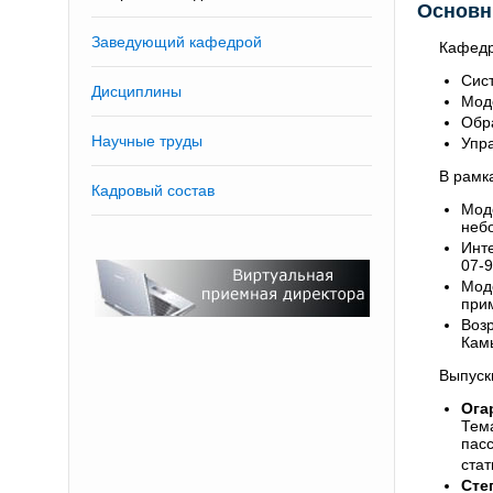
Основн
Заведующий кафедрой
Кафедр
Сист
Дисциплины
Мод
Обр
Научные труды
Упра
В рамк
Кадровый состав
Мод
небо
Инт
07-9
Мод
прим
Воз
Камы
Выпуск
Ога
Тем
пасс
стат
Сте