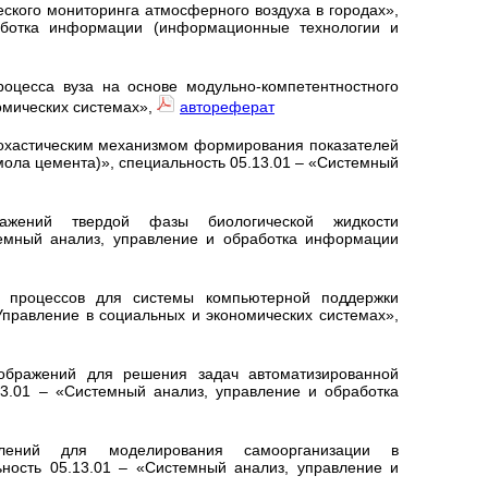
ского мониторинга атмосферного воздуха в городах»,
работка информации (информационные технологии и
оцесса вуза на основе модульно-компетентностного
омических системах»,
автореферат
тохастическим механизмом формирования показателей
мола цемента)», специальность 05.13.01 – «Системный
ражений твердой фазы биологической жидкости
темный анализ, управление и обработка информации
их процессов для системы компьютерной поддержки
Управление в социальных и экономических системах»,
ображений для решения задач автоматизированной
13.01 – «Системный анализ, управление и обработка
лений для моделирования самоорганизации в
ьность 05.13.01 – «Системный анализ, управление и