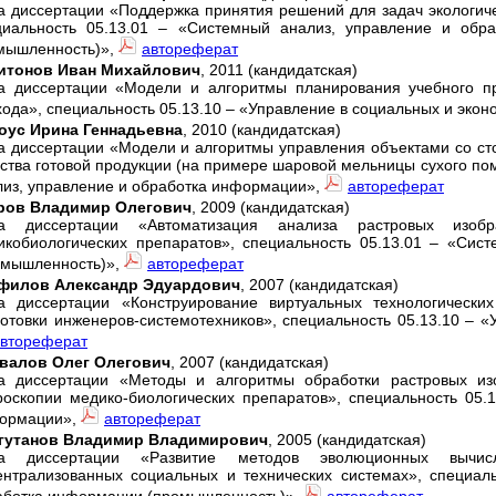
а диссертации «Поддержка принятия решений для задач экологиче
циальность 05.13.01 – «Системный анализ, управление и об
мышленность)»,
автореферат
итонов Иван Михайлович
, 2011 (кандидатская)
а диссертации «Модели и алгоритмы планирования учебного пр
ода», специальность 05.13.10 – «Управление в социальных и экон
оус Ирина Геннадьевна
, 2010 (кандидатская)
а диссертации «Модели и алгоритмы управления объектами со с
ества готовой продукции (на примере шаровой мельницы сухого по
лиз, управление и обработка информации»,
автореферат
ров Владимир Олегович
, 2009 (кандидатская)
а диссертации «Автоматизация анализа растровых изоб
икобиологических препаратов», специальность 05.13.01 – «Сис
омышленность)»,
автореферат
филов Александр Эдуардович
, 2007 (кандидатская)
а диссертации «Конструирование виртуальных технологическ
готовки инженеров-системотехников», специальность 05.13.10 – «
втореферат
валов Олег Олегович
, 2007 (кандидатская)
а диссертации «Методы и алгоритмы обработки растровых из
роскопии медико-биологических препаратов», специальность 05.
ормации»,
автореферат
гутанов Владимир Владимирович
, 2005 (кандидатская)
а диссертации «Развитие методов эволюционных вычис
ентрализованных социальных и технических системах», специал