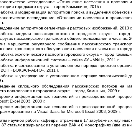
иологическое исследование «Отношение населения к проявлен
итории городского округа – город Камышин», 2015 г.
аботка и модернизация алгоритмов поиска и выделения объектов н
иологическое исследование «Отношение населения к проявления
 г.
едование алгоритмов сегментации растровых изображений, 2013 г
работка модели пассажиропотоков в городском округе – горо
рутах пассажирского транспорта общего пользования в часы ик, 20
лиз маршрутов регулярного сообщения пассажирского транспор
шению транспортного обслуживания населения в часы пик в городс
аботка экологического паспорта городского округа – город Камышин
работка информационной системы – сайта АУ «МФЦ», 2011 г.
работка и согласование в установленном порядке проектов органи
 ВОП «ВОКЗАЛ–АВТО», 2011 г.
работка и утверждение в установленном порядке экологической 
 г.
ведение сплошного обследования пассажирских потоков на ма
го пользования в городском округе – город Камышин, 2009 г.
дрение информационных технологий в производственный процесс
osoft Excel 2003, 2009 г.
дрение информационных технологий в производственный процесс
раммированию на Visual Basic for Microsoft Excel 2003, 2009 г.
таты научной работы кафедры отражены в 17 зарубежных научных ст
 в 87 статьях в журналах из перечня ВАК и 6 монографиях (две из н