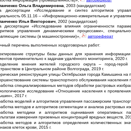
аботка информации (промышленность)»,
автореферат
панченко Ольга Владимировна
, 2003 (кандидатская)
а диссертации «Исследование и синтез алгоритмов управл
циальность 05.11.16 – «Информационно-измерительные и управля
панченко Илья Викторович
, 2002 (кандидатская)
а диссертации «Исследование влияния ограниченности парам
оритмов управления динамическими процессами», специальн
авляющие системы (в машиностроении)»,
автореферат
чный перечень выполненных хоздоговорных работ:
ектирование структуры базы данных для хранения информации 
ентов применительно к задачам удалённого мониторинга, 2020 г.
еделение мнения жителей городского округа – город-герой
транством в Центральном районе Волгограда, 2019 г.
орическая реконструкция улицы Октябрьская города Камышина на п
ршенствование системы транспортного обслуживания населения гор
работка специализированных методов обработки растровых изображ
иологическое исследование «Отношение населения к проявлениям
шин», 2017 г.
работка моделей и алгоритмов управления пассажирским транспорт
аботка методов и алгоритмов сегментации и анализа растровых из
работка методики и алгоритмов оценивания оперативных па
ультатам измерения приземных концентраций вредных веществ, 20
работка методов и алгоритмов определения количественных зн
наков клеток крови, 2015 г.