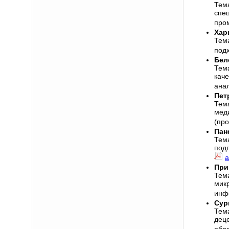
Тем
спе
про
Хар
Тем
подх
Бел
Тем
кач
ана
Пет
Тем
мед
(пр
Пан
Тем
под
а
При
Тем
мик
инф
Сур
Тем
дец