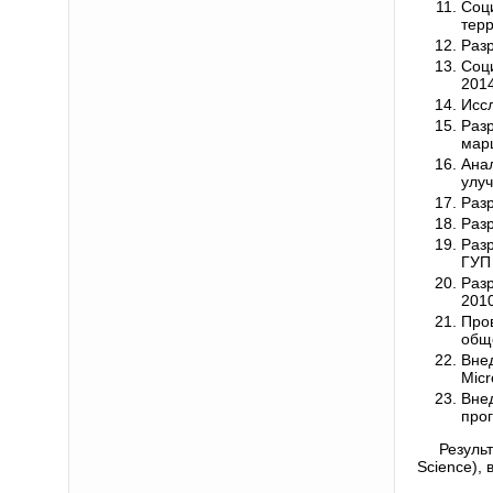
Соц
терр
Разр
Соц
2014
Иссл
Раз
марш
Ана
улуч
Разр
Раз
Раз
ГУП
Раз
2010
Про
обще
Вне
Micr
Вне
прог
Резуль
Science),