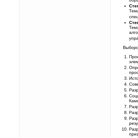
обр
Сте
Тем
спе
Сте
Тем
алг
упр
Выборо
Про
элем
Опр
прос
Ист
Сове
Раз
Соц
Камы
Раз
Разр
Раз
рез
Раз
приз