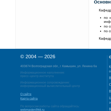
Основн
Кафедр
по 
инф
по 
по 
Кафедр
© 2004 — 2026
О
403874 Волгоградская обл., г. Камышин, ул. Ленина 6а
К
о
Информационное наполнение:
пресс–центр института
В
Информационное сопровождение:
С
информационный вычислительный центр
В
О сайте
Ц
Карта сайта
э
По вопросам работы сайта обращайтесь:
В
webmaster@kti.ru