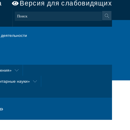
а
Версия для слабовидящих
деятельности
оения»
итарные науки»
»