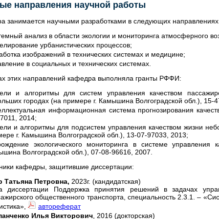
ые направления научной работы
а занимается научными разработками в следующих направлениях
емный анализ в области экологии и мониторинга атмосферного во
елирование урбанистических процессов;
аботка изображений в технических системах и медицине;
вление в социальных и технических системах.
ах этих направлений кафедра выполняла гранты РФФИ:
ели и алгоритмы для систем управления качеством пассажирс
льших городах (на примере г. Камышина Волгоградской обл.), 15-4
еллектуальная информационная система прогнозирования качеств
7011, 2014;
ели и алгоритмы для подсистем управления качеством жизни неб
ере г. Камышина Волгоградской обл.), 13-07-97033, 2013;
рождение экологического мониторинга в системе управления к
шина Волгоградской обл.), 07-08-96616, 2007.
ники кафедры, защитившие диссертации:
р Татьяна Петровна,
2023г. (кандидатская)
а диссертации Поддержка принятия решений в задачах упра
ажирского общественного транспорта, специальность 2.3.1. ­– «С
истика»,
автореферат
панченко Илья Викторович
, 2016 (докторская)