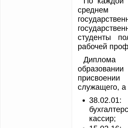
По каждой 
среднем п
государст
государств
студенты по
рабочей проф
Диплома
образован
присвоении
служащего, а
38.02.0
бухгалте
кассир;