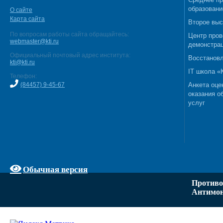
образовани
О сайте
Карта сайта
Второе выс
По вопросам работы сайта обращайтесь:
Центр пров
webmaster@kti.ru
демонстрац
Официальный почтовый адрес института:
Восстановл
kti@kti.ru
IT школа 
Телефон:
(84457) 9-45-67
Анкета оце
оказания о
услуг
Обычная версия
Противо
Антимон
Задать вопрос