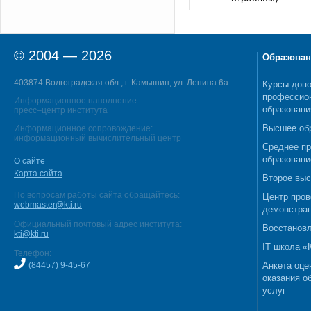
© 2004 — 2026
Образован
403874 Волгоградская обл., г. Камышин, ул. Ленина 6а
Курсы допо
профессио
Информационное наполнение:
образовани
пресс–центр института
Высшее об
Информационное сопровождение:
информационный вычислительный центр
Среднее п
образовани
О сайте
Карта сайта
Второе выс
По вопросам работы сайта обращайтесь:
Центр пров
webmaster@kti.ru
демонстрац
Официальный почтовый адрес института:
Восстановл
kti@kti.ru
IT школа 
Телефон:
(84457) 9-45-67
Анкета оце
оказания о
услуг