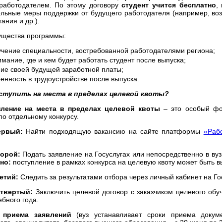
работодателем. По этому договору
студент учится бесплатно
,
льные меры поддержки от будущего работодателя (например, воз
ания и др.).
щества программы:
учение специальности, востребованной работодателями региона;
мание, где и кем будет работать студент после выпуска;
ние своей будущей заработной платы;
енность в трудоустройстве после выпуска.
ступить на места в пределах целевой квоты?
пление на места в пределах целевой квоты
– это особый фор
по отдельному конкурсу.
ервый:
Найти подходящую вакансию на сайте платформы
«Раб
торой:
Подать заявление на Госуслугах или непосредственно в ву
но:
поступление в рамках конкурса на целевую квоту может быть 
ретий:
Следить за результатами отбора через личный кабинет на Го
етвертый:
Заключить целевой договор с заказчиком целевого обу
ебного года.
 приема заявлений
(вуз устанавливает сроки приема докум