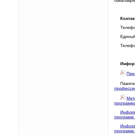
бакалаври
Конта
Телефон
Единый
Телефон
Инфор
Пре
Памят
професси
Мет
программ
Информ
программ 
Информ
программ 