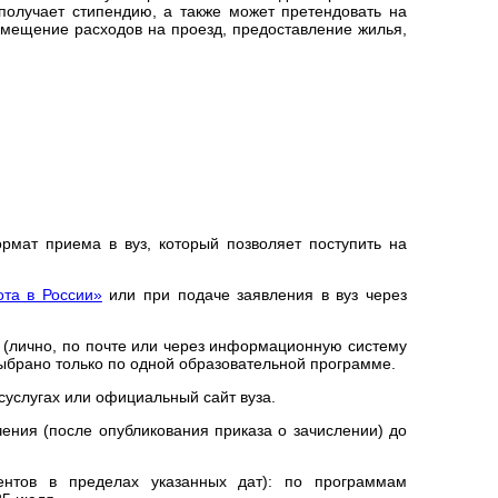
 получает стипендию, а также может претендовать на
мещение расходов на проезд, предоставление жилья,
мат приема в вуз, который позволяет поступить на
ота в России»
или при подаче заявления в вуз через
з (лично, по почте или через информационную систему
выбрано только по одной образовательной программе.
суслугах или официальный сайт вуза.
чения (после опубликования приказа о зачислении) до
ентов в пределах указанных дат): по программам