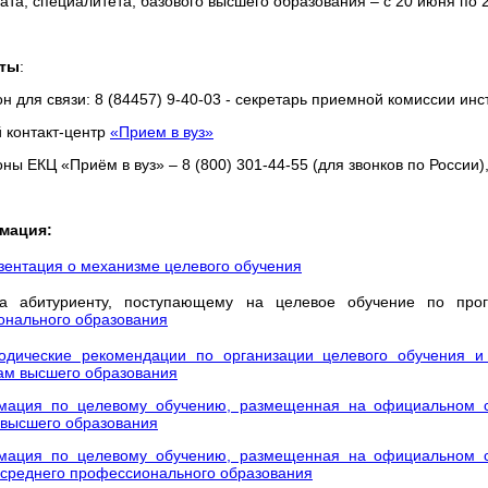
ата, специалитета, базового высшего образования – с 20 июня по 
кты
:
 для связи: 8 (84457) 9-40-03 -
секретарь приемной комиссии инс
 контакт-центр
«Прием в вуз»
ы ЕКЦ «Приём в вуз» – 8 (800) 301-44-55 (для звонков по России), 
мация:
зентация о механизме целевого обучения
ка абитуриенту, поступающему на целевое обучение по пр
онального образования
одические рекомендации по организации целевого обучения 
ам высшего образования
ация по целевому обучению, размещенная на официальном са
высшего образования
ация по целевому обучению, размещенная на официальном са
среднего профессионального образования