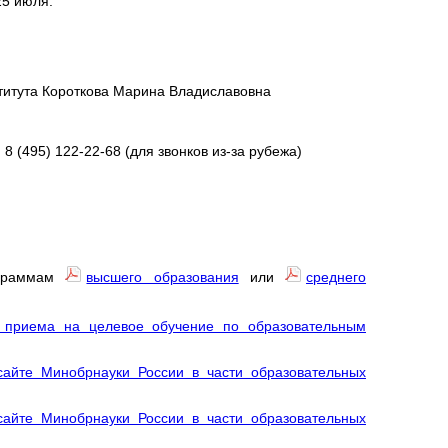
25 июля.
титута Короткова Марина Владиславовна
8 (495) 122-22-68 (для звонков из-за рубежа)
ограммам
высшего образования
или
среднего
и приема на целевое обучение по образовательным
йте Минобрнауки России в части образовательных
йте Минобрнауки России в части образовательных