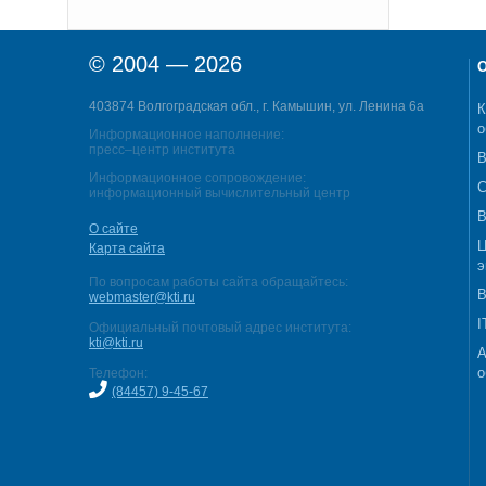
© 2004 — 2026
О
403874 Волгоградская обл., г. Камышин, ул. Ленина 6а
К
о
Информационное наполнение:
пресс–центр института
В
Информационное сопровождение:
С
информационный вычислительный центр
В
О сайте
Ц
Карта сайта
э
По вопросам работы сайта обращайтесь:
В
webmaster@kti.ru
I
Официальный почтовый адрес института:
kti@kti.ru
А
о
Телефон:
(84457) 9-45-67