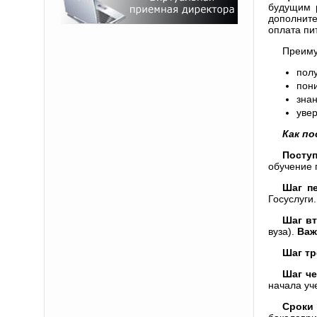
будущим 
дополните
оплата пит
Преиму
пол
пони
зна
увер
Как по
Посту
обучение 
Шаг п
Госуслуги.
Шаг в
вуза).
Важ
Шаг т
Шаг ч
начала уч
Сроки