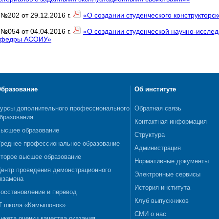
 №202 от 29.12.2016 г.
«О создании студенческого конструктор
 №054 от 04.04.2016 г.
«О создании студенческой научно-иссле
кафедры АСОИУ»
бразование
Об институте
урсы дополнительного профессионального
Обратная связь
бразования
Контактная информация
ысшее образование
Структура
реднее профессиональное образование
Администрация
торое высшее образование
Нормативные документы
ентр проведения демонстрационного
Электронные сервисы
кзамена
История института
осстановление и перевод
Клуб выпускников
T школа «Камышонок»
СМИ о нас
нкета оценки качества оказания