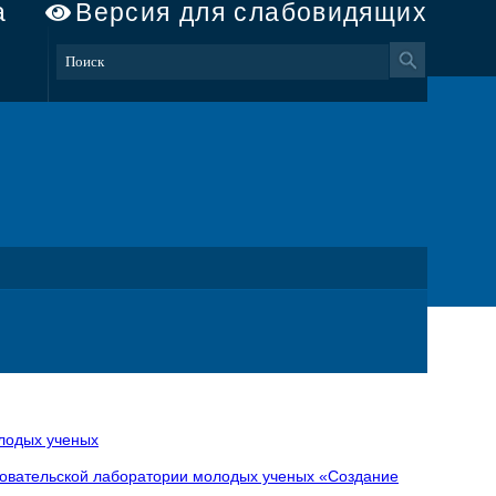
а
Версия для слабовидящих
лодых ученых
довательской лаборатории молодых ученых «Создание