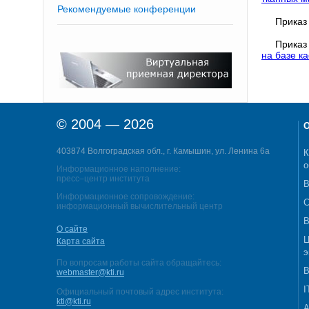
Рекомендуемые конференции
Приказ
Приказ
на базе 
© 2004 — 2026
О
403874 Волгоградская обл., г. Камышин, ул. Ленина 6а
К
о
Информационное наполнение:
пресс–центр института
В
Информационное сопровождение:
С
информационный вычислительный центр
В
О сайте
Ц
Карта сайта
э
По вопросам работы сайта обращайтесь:
В
webmaster@kti.ru
I
Официальный почтовый адрес института:
kti@kti.ru
А