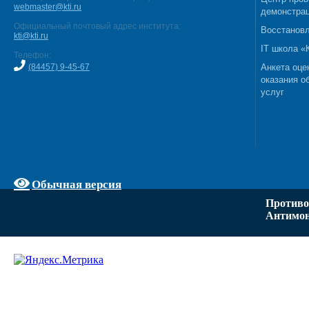
webmaster@kti.ru
демонстрац
Официальный почтовый адрес института:
Восстановл
kti@kti.ru
IT школа 
Телефон:
(84457) 9-45-67
Анкета оце
оказания о
услуг
Обычная версия
Противо
Антимон