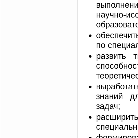
выполнени
научно-и
образовате
обеспечит
по специа
развить т
способно
теоретичес
выработат
знаний д
задач;
расширит
специальн
формир