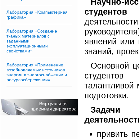
Научно-и
студентов
- 
Лаборатория «Компьютерная
графика»
деятельности
руководител
Лаборатория «Создание
тканых материалов с
явлений или 
заданными
эксплуатационными
знаний, прое
свойствами»
Основной ц
Лаборатория «Применение
возобновляемых источников
студентов
энергии в энергоснабжении и
ресурсосбережении»
талантливой 
подготовки.
Задачи 
деятельност
привить п