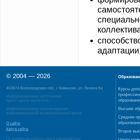
самостоя
специаль
коллектива
способств
адаптации
© 2004 — 2026
Образован
403874 Волгоградская обл., г. Камышин, ул. Ленина 6а
Курсы допо
профессио
Информационное наполнение:
образовани
пресс–центр института
Высшее об
Информационное сопровождение:
информационный вычислительный центр
Среднее п
образовани
О сайте
Карта сайта
Второе выс
По вопросам работы сайта обращайтесь:
Центр пров