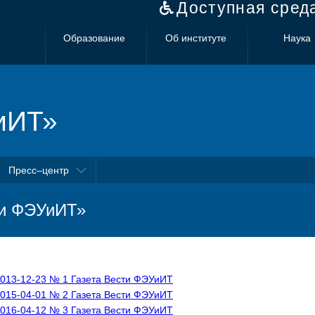
Доступная сред
Образование
Об институте
Наука
иИТ»
Пресс–центр
и ФЭУиИТ»
013-12-23 № 1 Газета Вести ФЭУиИТ
015-04-01 № 2 Газета Вести ФЭУиИТ
016-04-12 № 3 Газета Вести ФЭУиИТ