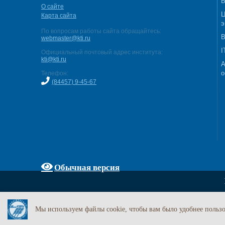
В
О сайте
Ц
Карта сайта
э
По вопросам работы сайта обращайтесь:
В
webmaster@kti.ru
I
Официальный почтовый адрес института:
kti@kti.ru
А
о
Телефон:
(84457) 9-45-67
Обычная версия
Мы используем файлы cookie, чтобы вам было удобнее пользо