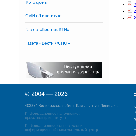
Фотоархив
2
2
СМИ об институте
2
Газета «Вестник КТИ»
Газета «Вести ФСПО»
© 2004 — 2026
О
403874 Волгоградская обл., г. Камышин, ул. Ленина 6а
К
о
Информационное наполнение:
пресс–центр института
В
Информационное сопровождение:
С
информационный вычислительный центр