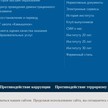
торое высшее образование
Нормативные документы
ентр проведения демонстрационного
Электронные сервисы
кзамена
История института
осстановление и перевод
Клуб выпускников
T школа «Камышонок»
СМИ о нас
нкета оценки качества оказания
бразовательных услуг
Институту 20 лет
Институту 25 лет
Институту 30 лет
Фирменный стиль
Противодействие коррупции
Противодействие терроризму 
ваться нашим сайтом. Продолжая использование сайта, вы соглашаетесь 