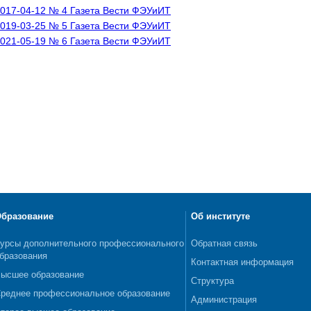
017-04-12 № 4 Газета Вести ФЭУиИТ
019-03-25 № 5 Газета Вести ФЭУиИТ
021-05-19 № 6 Газета Вести ФЭУиИТ
бразование
Об институте
урсы дополнительного профессионального
Обратная связь
бразования
Контактная информация
ысшее образование
Структура
реднее профессиональное образование
Администрация