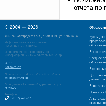
Возможнос
отчета по
© 2004 — 2026
Образован
403874 Волгоградская обл., г. Камышин, ул. Ленина 6а
Курсы допо
профессио
Информационное наполнение:
образовани
пресс–центр института
Высшее об
Информационное сопровождение:
информационный вычислительный центр
Среднее п
образовани
О сайте
Карта сайта
Второе выс
По вопросам работы сайта обращайтесь:
Центр пров
webmaster@kti.ru
демонстрац
Официальный почтовый адрес института:
Восстановл
kti@kti.ru
IT школа 
Телефон:
(84457) 9-45-67
Анкета оце
оказания о