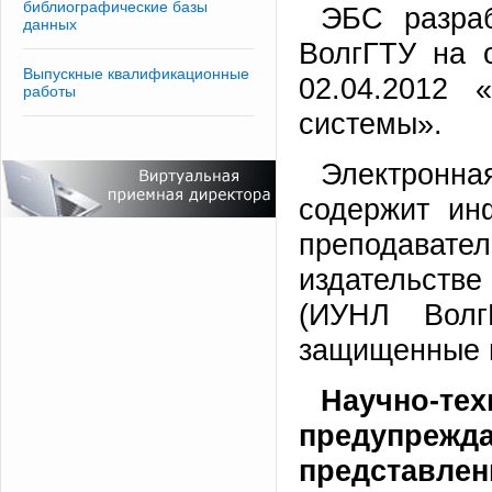
библиографические базы
ЭБС разраб
данных
ВолгГТУ на 
Выпускные квалификационные
02.04.2012 
работы
системы».
Электронн
содержит ин
преподавате
издательстве
(ИУНЛ Волг
защищенные в
Научно-т
предупрежд
представле