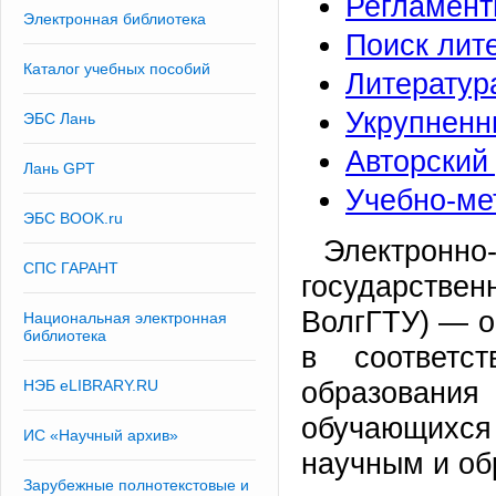
Регламен
Электронная библиотека
Поиск лит
Каталог учебных пособий
Литератур
Укрупненн
ЭБС Лань
Авторский
Лань GPT
Учебно-ме
ЭБС BOOK.ru
Электронно
СПС ГАРАНТ
государствен
ВолгГТУ) — о
Национальная электронная
библиотека
в соответс
образовани
НЭБ eLIBRARY.RU
обучающихс
ИС «Научный архив»
научным и об
Зарубежные полнотекстовые и