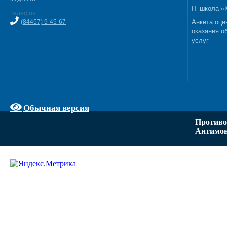
IT школа 
Телефон:
(84457) 9-45-67
Анкета оце
оказания о
услуг
Обычная версия
Противо
Антимон