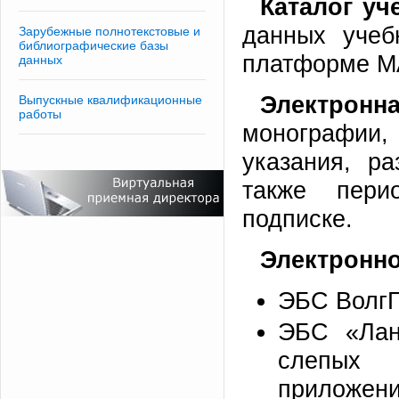
Каталог у
данных учеб
Зарубежные полнотекстовые и
библиографические базы
платформе M
данных
Электронн
Выпускные квалификационные
работы
монографии
указания, р
также пери
подписке.
Электронно
ЭБС ВолгГ
ЭБС «Лан
слепых 
приложени