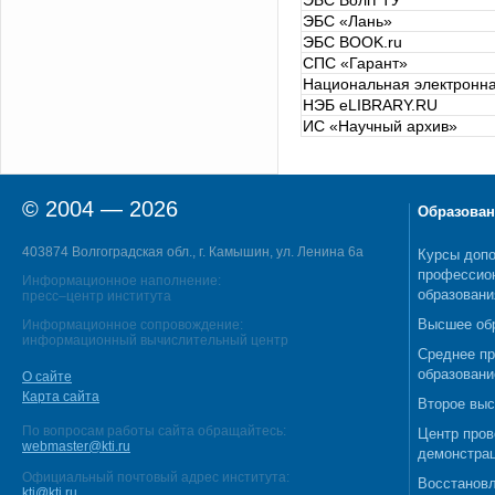
ЭБС ВолгГТУ
ЭБС «Лань»
ЭБС BOOK.ru
СПС «Гарант»
Национальная электронна
НЭБ eLIBRARY.RU
ИС «Научный архив»
© 2004 — 2026
Образован
403874 Волгоградская обл., г. Камышин, ул. Ленина 6а
Курсы допо
профессио
Информационное наполнение:
образовани
пресс–центр института
Высшее об
Информационное сопровождение:
информационный вычислительный центр
Среднее п
образовани
О сайте
Карта сайта
Второе выс
По вопросам работы сайта обращайтесь:
Центр пров
webmaster@kti.ru
демонстрац
Официальный почтовый адрес института:
Восстановл
kti@kti.ru