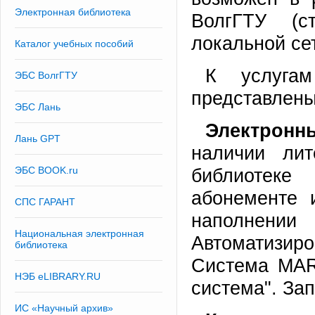
Электронная библиотека
ВолгГТУ (с
локальной сет
Каталог учебных пособий
К услугам
ЭБС ВолгГТУ
представлен
ЭБС Лань
Электронн
Лань GPT
наличии лит
ЭБС BOOK.ru
библиотеке
абонементе 
СПС ГАРАНТ
наполнении 
Национальная электронная
Автоматизир
библиотека
Система MAR
НЭБ eLIBRARY.RU
система". За
ИС «Научный архив»