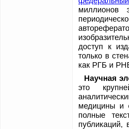
федеральны
миллионов э
периодиче
авторефера
изобразитель
доступ к из
только в сте
как РГБ и РН
Научная эл
это крупне
аналитически
медицины и 
полные текс
публикаций, 