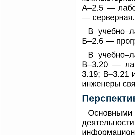
А–2.5 — лабо
— серверная.
В учебно–л
Б–2.6 — прог
В учебно–л
В–3.20 — ла
3.19; В–3.21 
инженеры свя
Перспекти
Основным
деятельности
информацион