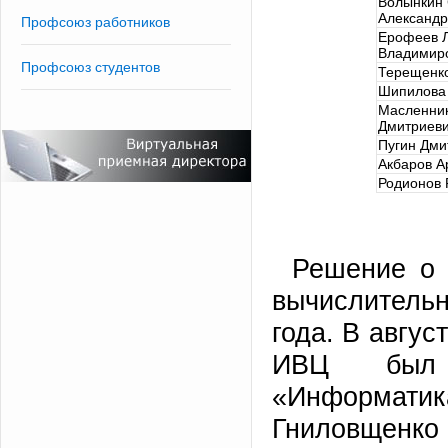
Волынкин 
Александр
Профсоюз работников
Ерофеев 
Владимир
Профсоюз студентов
Терещенк
Шипилова 
Масленник
Дмитриев
Пугин Дми
Акбаров А
Родионов 
Решение о 
вычислитель
года. В авгус
ИВЦ был 
«Информат
Гниловщенко