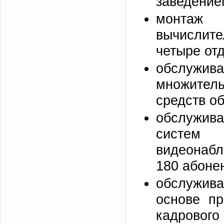
заведение
монтаж
вычислите
четыре от
обслужива
множител
средств об
обслужив
систем 
видеонабл
180 абонен
обслужив
основе пр
кадрового