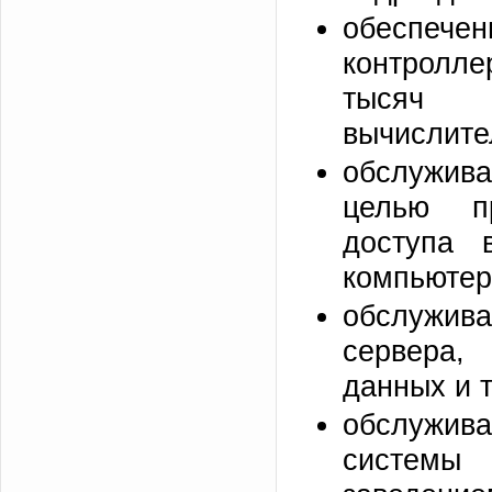
обеспечен
контролле
тысяч п
вычислите
обслужив
целью п
доступа 
компьютер
обслужив
сервера,
данных и т
обслужива
систем