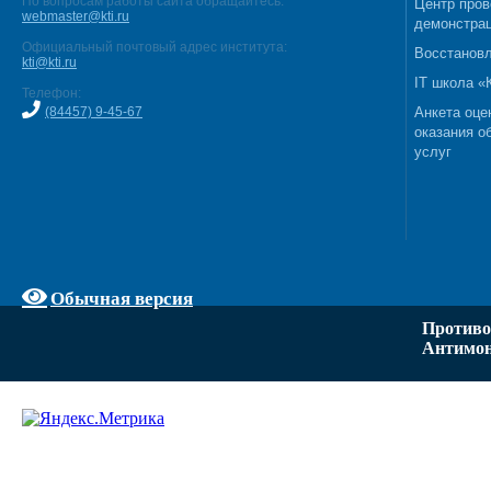
По вопросам работы сайта обращайтесь:
Центр пров
webmaster@kti.ru
демонстрац
Официальный почтовый адрес института:
Восстановл
kti@kti.ru
IT школа 
Телефон:
(84457) 9-45-67
Анкета оце
оказания о
услуг
Обычная версия
Противо
Антимон
Задать вопрос