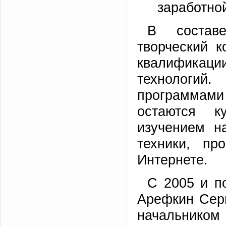
заработно
В состав
творческий 
квалифика
технологи
программами
остаются к
изучением н
техники, пр
Интернете.
С 2005 и п
Арефкин Сер
начальнико