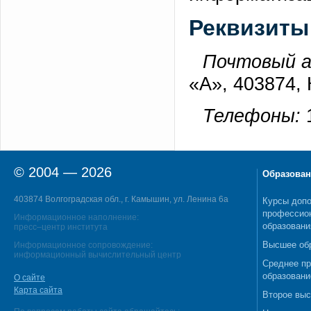
Реквизиты
Почтовый а
«А», 403874,
Телефоны:
© 2004 — 2026
Образован
403874 Волгоградская обл., г. Камышин, ул. Ленина 6а
Курсы допо
профессио
Информационное наполнение:
образовани
пресс–центр института
Высшее об
Информационное сопровождение:
информационный вычислительный центр
Среднее п
образовани
О сайте
Карта сайта
Второе выс