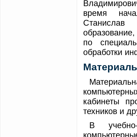
Владимирови
время нач
Станислав
образование,
по специаль
обработки ин
Материаль
Материаль
компьютерн
кабинеты про
техников и д
В учебно
компьютерные