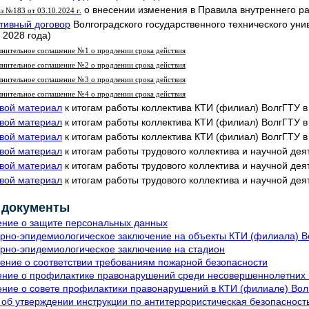
о внесении изменения в Правила внутреннего р
з №183 от 03.10.2024 г.
тивный договор
Волгоградского государственного технического унив
 2028 года)
нительное соглашение №1 о продлении срока действия
нительное соглашение №2 о продлении срока действия
нительное соглашение №3 о продлении срока действия
нительное соглашение №4 о продлении срока действия
вой материал
к итогам работы коллектива КТИ (филиал) ВолгГТУ в
вой материал
к итогам работы коллектива КТИ (филиал) ВолгГТУ в
вой материал
к итогам работы коллектива КТИ (филиал) ВолгГТУ в
вой материал
к итогам работы трудового коллектива и научной дея
вой материал
к итогам работы трудового коллектива и научной дея
вой материал
к итогам работы трудового коллектива и научной дея
 документы
ние о защите персональных данных
рно-эпидемиологическое заключение на объекты КТИ (филиала) В
рно-эпидемиологическое заключение на стадион
ение о соответствии требованиям пожарной безопасности
ние о профилактике правонарушений среди несовершеннолетних 
ние о совете профилактики правонарушений в КТИ (филиале) Вол
 об утверждении инструкции по антитеррористическая безопасност