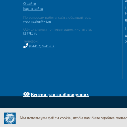
В
О сайте
Ц
Карта сайта
э
По вопросам работы сайта обращайтесь:
В
webmaster@kti.ru
I
Официальный почтовый адрес института:
kti@kti.ru
А
о
Телефон:
(84457) 9-45-67
Версия для слабовидящих
Мы используем файлы cookie, чтобы вам было удобнее пользо