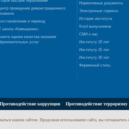
торое высшее образование
Нормативные документы
ентр проведения демонстрационного
Электронные сервисы
кзамена
История института
осстановление и перевод
Клуб выпускников
T школа «Камышонок»
СМИ о нас
нкета оценки качества оказания
бразовательных услуг
Институту 20 лет
Институту 25 лет
Институту 30 лет
Фирменный стиль
Противодействие коррупции
Противодействие терроризму 
ваться нашим сайтом. Продолжая использование сайта, вы соглашаетесь 