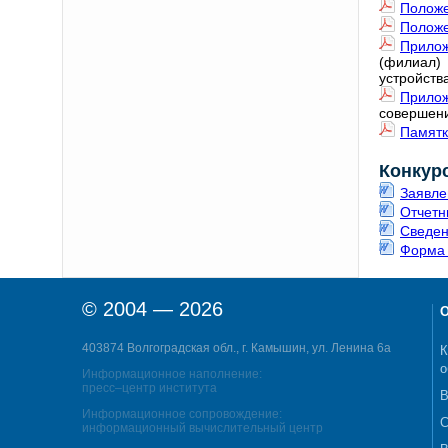
Положе
Положе
Прилож
(филиал)
устройств
Прилож
совершени
Памятк
Конкур
Заявле
Отчетн
Сведен
Форма 
© 2004 — 2026
О
403874 Волгоградская обл., г. Камышин, ул. Ленина 6а
К
о
Информационное наполнение:
пресс–центр института
В
Информационное сопровождение:
С
информационный вычислительный центр