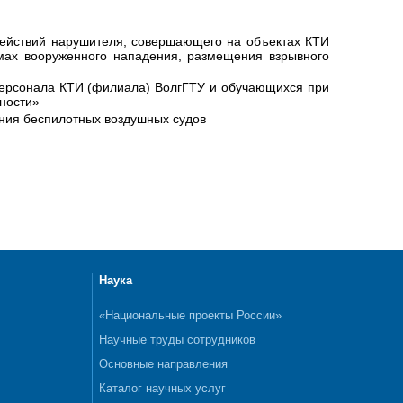
ействий нарушителя, совершающего на объектах КТИ
мах вооруженного нападения, размещения взрывного
ерсонала КТИ (филиала) ВолгГТУ и обучающихся при
ности»
ения беспилотных воздушных судов
Наука
«Национальные проекты России»
Научные труды сотрудников
Основные направления
Каталог научных услуг