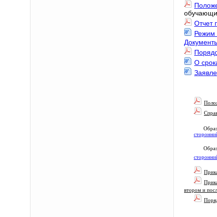
Полож
обучающи
Отчет 
Режим 
Документ
Порядо
О срок
Заявле
Поло
Справ
Образ
сторонни
Образ
сторонни
Прика
Прика
втором и пос
Поряд