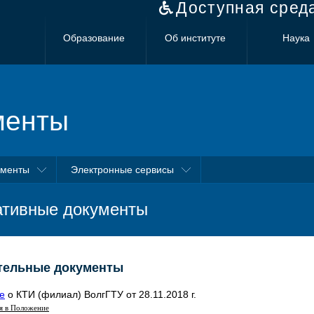
Доступная сред
Образование
Об институте
Наука
менты
ументы
Электронные сервисы
тивные документы
тельные документы
е
о КТИ (филиал) ВолгГТУ от 28.11.2018 г.
я в Положение