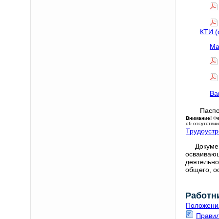
КТИ (
Ма
Ва
Паспо
Внимание!
Фе
об отсутстви
Трудоустр
Докуме
осваивающ
деятельно
общего, о
Работн
Положения
Правил