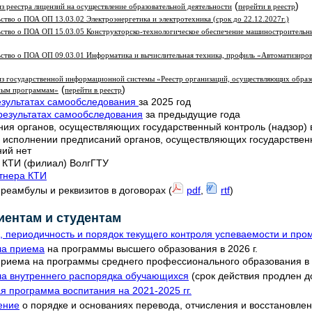
(
)
з реестра лицензий на осуществление образовательной деятельности
перейти в реестр
ство о ПОА ОП 13.03.02 Электроэнергетика и электротехника (срок до 22.12.2027г.)
ьство о ПОА ОП 15.03.05 Конструкторско-технологическое обеспечение машиностроительн
ьство о ПОА ОП 09.03.01 Информатика и вычислительная техника, профиль «Автоматизиро
из государственной информационной системы «Реестр организаций, осуществляющих образ
(
)
ным программам»
перейти в реестр
езультатах самообследования
за 2025 год
результатах самообследования
за предыдущие года
ия органов, осуществляющих государственный контроль (надзор) 
 исполнении предписаний органов, осуществляющих государственн
ий нет
КТИ (филиал) ВолгГТУ
тнера КТИ
реамбулы и реквизитов в договорах (
pdf
,
rtf
)
иентам и студентам
 периодичность и порядок текущего контроля успеваемости и про
ла приема
на программы высшего образования в 2026 г.
риема на программы среднего профессионального образования в 2
а внутреннего распорядка обучающихся
(срок действия продлен д
я программа воспитания на 2021-2025 гг.
ение
о порядке и основаниях перевода, отчисления и восстановл