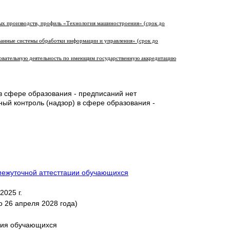
ых производств, профиль «Технология машиностроения» (срок до
ванные системы обработки информации и управления» (срок до
овательную деятельность по имеющим государственную аккредитацию
в сфере образования -
предписаний нет
ый контроль (надзор) в сфере образования -
межуточной аттесттации обучающихся
025 г.
о 26 апреля 2028 года)
ения обучающихся