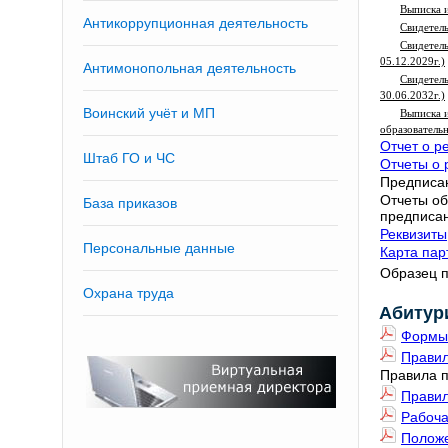
Выписка и
Антикоррупционная деятельность
Свидетель
Свидетел
05.12.2029г.)
Антимонопольная деятельность
Свидетел
30.06.2032г.)
Воинский учёт и МП
Выписка 
образователь
Отчет о р
Штаб ГО и ЧС
Отчеты о 
Предписан
Отчеты об
База приказов
предписан
Реквизиты
Персональные данные
Карта пар
Образец п
Охрана труда
Абитур
Формы,
Прави
Правила п
Правил
Рабоча
Полож