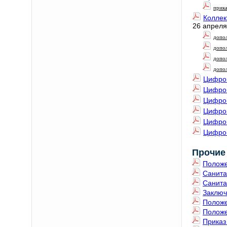
прика
Коллек
26 апреля
допол
допол
допол
допол
Цифро
Цифро
Цифро
Цифро
Цифро
Цифро
Прочие
Положе
Санита
Санита
Заключ
Положе
Положе
Приказ