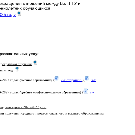
рекращения отношений между ВолгГТУ и
шеннолетних обучающихся
025 году
бразовательных услуг
 программам обучения
бном году
26-2027 годах
(высшее образование)
(
2-х сторонний
)(
3-х
26-2027 годах
(среднее профессиональное образование)
(
2-х
первом курсе в 2026-2027 уч.г.
при получении среднего профессионального и высшего образования на