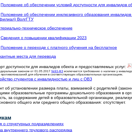
Положение об обеспечении условий доступности для инвалидов об
Положение об обеспечении инклюзивного образования инвалидов 
филиал) ВолгГТУ
териально-техническое обеспечение
Сведения о повышении квалификации 2023
Положение о переходе с платного обучения на бесплатное
кантные места для перевода
рт доступности для инвалидов обекта и предоставляемых услуг:
деральным законом от 01.05.2017
№93-ФЗ
исключается требование о наличии у инвалид
и противопоказаний для обучения в соответствующих образовательных организациях.
ойство студентов с инвалидностью и лиц с ОВЗ
нт об установлении размера платы, взимаемой с родителей (законн
ими образовательные программы дошкольного образования в орг
сть, за содержание детей в образовательной организации, реали
сновного общего или среднего общего образования:
отсутствует
.
икам
 о структурных подразделениях
а внутреннего трудового распорядка