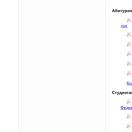
Абитурие
год
Ко
Студента
Феде