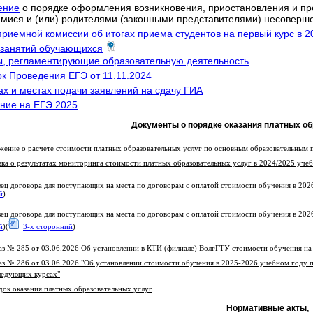
ение
о порядке оформления возникновения, приостановления и п
мися и (или) родителями (законными представителями) несовер
приемной комиссии об итогах приема студентов на первый курс в 2
занятий обучающихся
ы, регламентирующие образовательную деятельность
к Проведения ЕГЭ от 11.11.2024
ах и местах подачи заявлений на сдачу ГИА
ние на ЕГЭ 2025
Документы о порядке оказания платных о
жение о расчете стоимости платных образовательных услуг по основным образовательным
ка о результатах мониторинга стоимости платных образовательных услуг в 2024/2025 уче
ец договора для поступающих на места по договорам с оплатой стоимости обучения в 20
й
)
ец договора для поступающих на места по договорам с оплатой стоимости обучения в 20
й
)(
3-х сторонний
)
з № 285 от 03.06.2026 Об установлении в КТИ (филиале) ВолгГТУ стоимости обучения на 
з № 286 от 03.06.2026 "Об установлении стоимости обучения в 2025-2026 учебном году 
ледующих курсах"
ок оказания платных образовательных услуг
Нормативные акты,