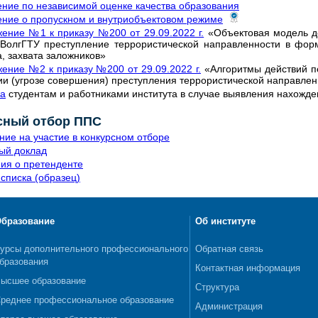
ние по независимой оценке качества образования
ние о пропускном и внутриобъектовом режиме
ение №1 к приказу №200 от 29.09.2022 г.
«Объектовая модель д
 ВолгГТУ преступление террористической направленности в фор
а, захвата заложников»
ение №2 к приказу №200 от 29.09.2022 г.
«Алгоритмы действий п
и (угрозе совершения) преступления террористической направлен
а
студентам и работниками института в случае выявления нахожд
сный отбор ППС
ние на участие в конкурсном отборе
ый доклад
ия о претенденте
списка (образец)
бразование
Об институте
урсы дополнительного профессионального
Обратная связь
бразования
Контактная информация
ысшее образование
Структура
реднее профессиональное образование
Администрация