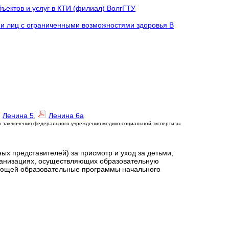
ъектов и услуг в КТИ (филиал) ВолгГТУ
и лиц с ограниченными возможностями здоровья В
Ленина 5
,
Ленина 6а
а заключения федерального учреждения медико-социальной экспертизы
ых представителей) за присмотр и уход за детьми,
анизациях, осуществляющих образовательную
зующей образовательные программы начального