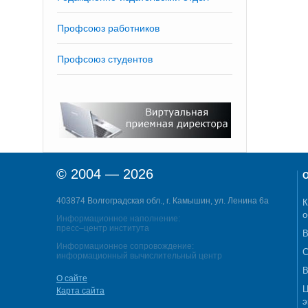
Профсоюз работников
Профсоюз студентов
© 2004 — 2026
О
403874 Волгоградская обл., г. Камышин, ул. Ленина 6а
К
о
Информационное наполнение:
пресс–центр института
В
Информационное сопровождение:
С
информационный вычислительный центр
В
О сайте
Ц
Карта сайта
э