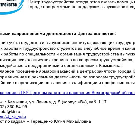
Центр трудоустройства всегда готов оказать помощь
городе программами по поддержке выпускников и сод
ными направлениями деятельности Центра являются:
ние учёта студентов и выпускников института, желающих трудоустр
к работы и трудоустройство студентов во внеучебное время и кан
к работы по специальности и организация трудоустройства выпускн
низация психологических тренингов по вопросам трудоустройства;
имодействие с предприятиями и организациями г. Камышина;
улярное посещение ярмарок вакансий в центрах занятости города
ормационная и рекламная деятельность по вопросам трудоустройст
ействие в организации повышения квалификации и профессионально
лашение с ГКУ Центром занятости населения Волгоградской област
ы:
г. Камышин, ул. Ленина, д. 5 (корпус «В»), каб. 1.17
02) 360-54-99
ota@kti.ru
com/ct_kti_vstu
ст по кадрам – Терещенко Юлия Михайловна