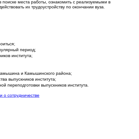
 в поиске места работы, ознакомить с реализуемыми в
ействовать их трудоустройству по окончании вуза.
оиться;
икулярный период;
иков института;
 Камышина и Камышинского района;
ва выпускников института;
й переподготовки выпускников института.
и о сотрудничестве