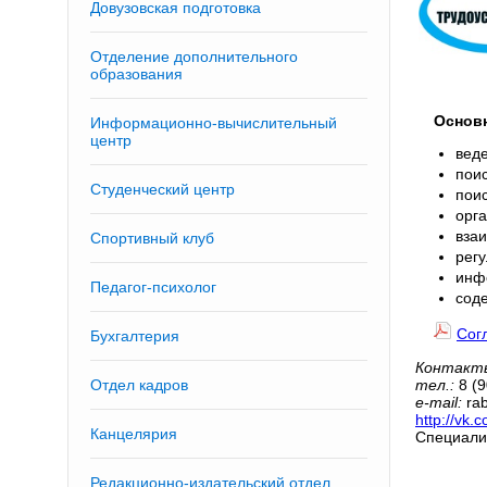
Довузовская подготовка
Отделение дополнительного
образования
Основ
Информационно-вычислительный
центр
веде
поис
Студенческий центр
поис
орга
вза
Спортивный клуб
рег
инф
Педагог-психолог
сод
Сог
Бухгалтерия
Контакт
Отдел кадров
тел.:
8 (9
e-mail:
rab
http://vk.
Канцелярия
Специали
Редакционно-издательский отдел