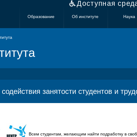
Доступная сред
Образование
Об институте
Наука
титута
титута
 содействия занятости студентов и тру
Всем студентам, желающим найти подработку в свобо