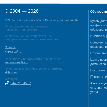
© 2004 — 2026
Образован
403874 Волгоградская обл., г. Камышин, ул. Ленина 6а
Курсы допо
профессио
Информационное наполнение:
образовани
пресс–центр института
Высшее об
Информационное сопровождение:
информационный вычислительный центр
Среднее п
образовани
О сайте
Карта сайта
Второе выс
По вопросам работы сайта обращайтесь:
Центр пров
webmaster@kti.ru
демонстрац
Официальный почтовый адрес института:
Восстановл
kti@kti.ru
IT школа 
Телефон:
(84457) 9-45-67
Анкета оце
оказания о
услуг